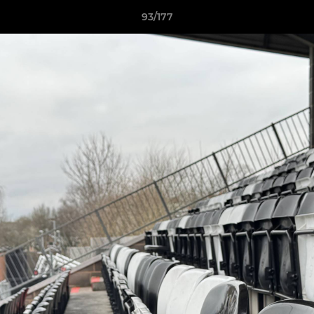
93/177